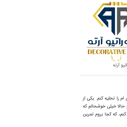
یو آرته
م را تخلیه کنم. یکی از
و حالا خیلی خوشحالم که
نم، که کجا بروم تمرین