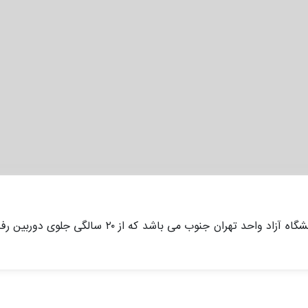
تینا آخوندتبار فارغ التحصیل لیسانس رشته حسابداری از دانشگاه آزاد واحد 