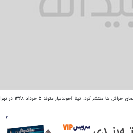
تینا آخوندتبار در اینستاگرام عکسی ا