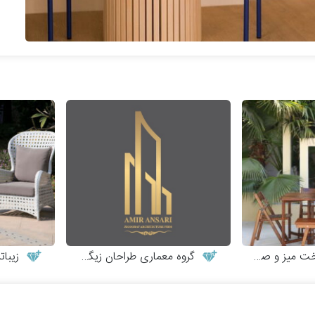
 و صندلی چوبی
گروه معماری طراحان زیگورات
زیبات