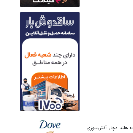
 وندلکرک (Vondelkerk) در مرکز آمستردام پایتخت هلند دچار آتش‌سوزی