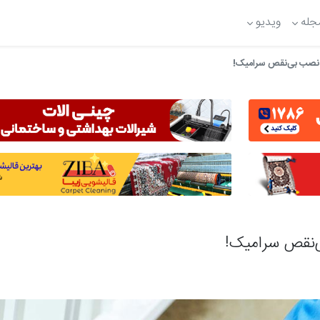
جله
ویدیو
نصب بی‌نقص سرامیک!
نقص سرامیک!