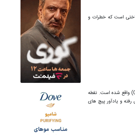
اختی است که خطرات و
این مجموعه، پس از شش سال ساخت و ساز در ارتفاعات بالا، در روستای بوزه، شهرستان باشوی، در امتداد بزرگراه جی318 (G318) واقع شده است. نقطه
ز دره بزرگ نوجیانگ پیش رفته و یادآور پیچ های