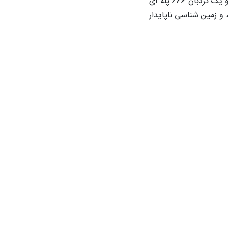
زمانی عبور از آن برای رانندگان کامیون ها مایه ترس و احترام بود. تأسیسات دیگر شامل یک زیپ لاین، پل «پله های هیجان انگیز» و یک نردبان 666 پله ای
 دهه 1950 با محدودیت ابزار، ریزش سنگ، و زمین شناسی ناپایدار