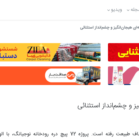
جله
ویدیو
در دل کوه های سر به فلک کشیده تبت، معماری به مصاف طبیعت رفته است. پروژه 72 پ