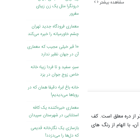
مشاهده بیشتر
درونگرا مثل یک زن زیبای
مغرور
معماری فرودگاه جدید تهران
چشم خاورمیانه را خیره می‌کند
10 قبر خیلی عجیب که معماری
آن در جهان نظیر ندارد
سبز، سفید و تا فردا زیبا؛ خانه
خاص زوج جوان در یزد
خانه باغ ابرا؛ دقیقا همان که در
رویاها می‌دیدیم!
معماری خیره‌کننده یک کافه
استثنایی در شهرستان سپیدان
ده افسانه ای را به صورت یک مسیر پیاده روی حلقه ای بازآفرینی کرده که 130 متر بالاتر از دره معلق است. کف
، با الهام از رنگ های
بازسازی یک نگارخانه قدیمی
که دل‌ها را می‌دزدد!