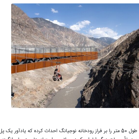
تیم طراحی Archermit مستقر در چنگدو، پلی شیشه ای به طول 50 متر را بر فراز رودخانه نوجیانگ احداث کر