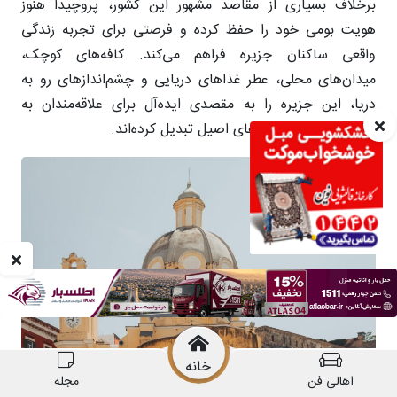
خانه
اهالی فن
مجله