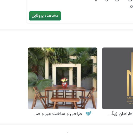
ن
مشاهده پروفایل
احان زیگورات
طراحی و ساخت میز و صندلی چوبی