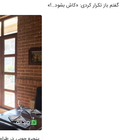
گفتم باز تکرار کردی: «کاش بشود…!»
پنجره چوبی در طرا