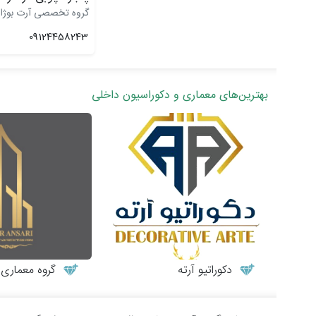
گروه تخصصی آرت بوژا
09124458243
بهترین‌های معماری و دکوراسیون داخلی
دکوراتیو آرته
گروه معماری طر