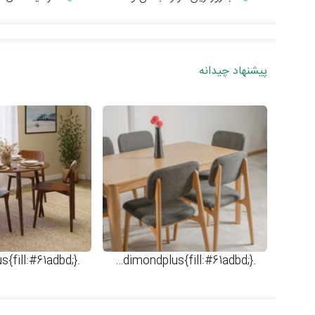
پیشنهاد چیدانه
.dimondplus{fill:#61adbd;}
جدیدترین مدل‌های میز و 