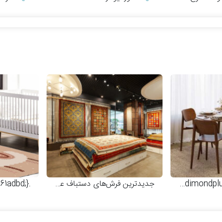
.dimondplus{fill:#61adbd;}
صندلی چوبی مدرن
سرویس ناهارخوری شیک و مینیمال
جدیدترین فرش‌های دستباف عشایری