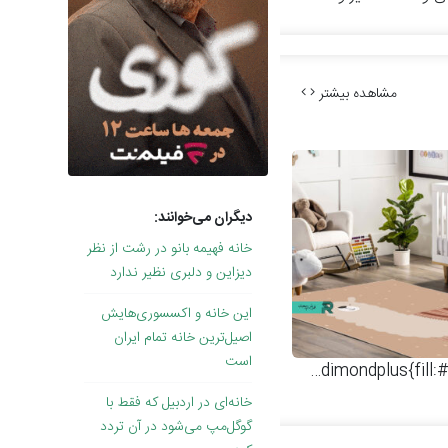
مشاهده بیشتر
دیگران می‌خوانند:
خانه فهیمه بانو در رشت از نظر
دیزاین و دلبری نظیر ندارد
این خانه و اکسسوری‌هایش
اصیل‌ترین خانه تمام ایران
است
.dimondplus{fill:#61adbd;}
فرشینه اتاق کودک طرح لاما
خانه‌ای در اردبیل که فقط با
گوگل‌مپ می‌شود در آن تردد