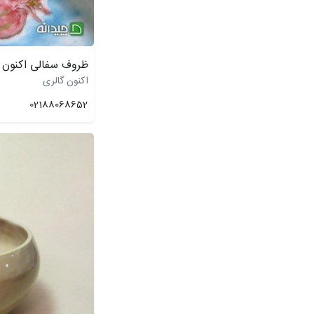
ظروف سفالی اکنون گ
اکنون گالری
02188068652