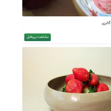
الری
مشاهده پروفایل