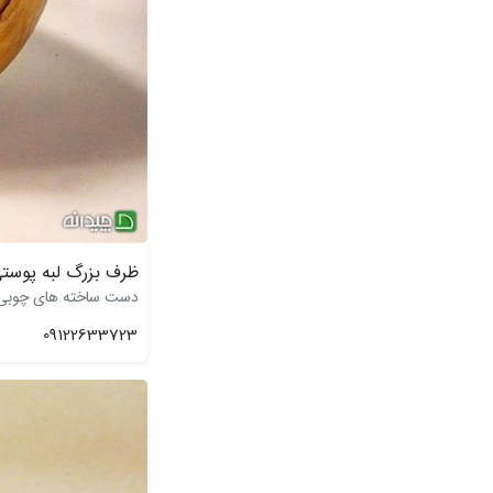
ظرف بزرگ لبه پوستی
دست ساخته های چوبی پ
09122633723