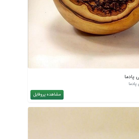
 پادما
ادما
مشاهده پروفایل