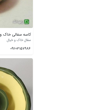
کاسه سفالی خاک و 
سفال خاک و خیال
09203157986