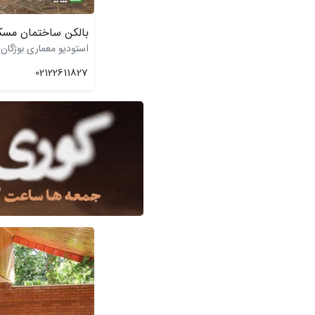
بالکن ساختمان مسکو
استودیو معماری بوژگان
02122611827