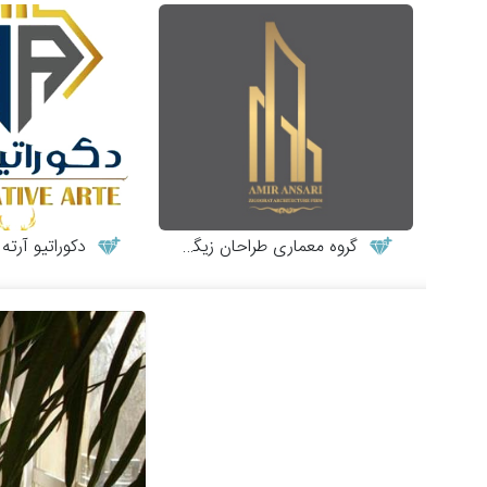
گروه معماری طراحان زیگورات
دکوراتیو آرته