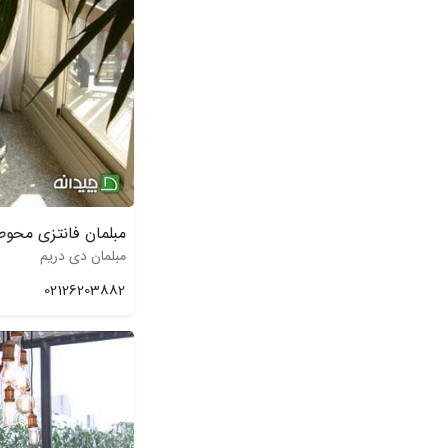
مبلمان فانتزی محوط
مبلمان دی دریم
02126203882