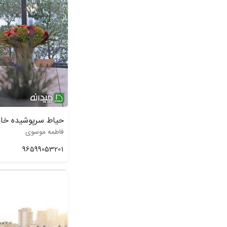
حیاط سرپوشیده خان
فاطمه موسوی
96599053201