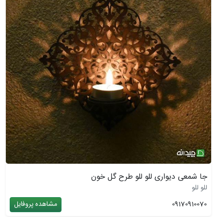
جا شمعی دیواری للو للو طرح گل خون
للو للو
09170910070
مشاهده پروفایل