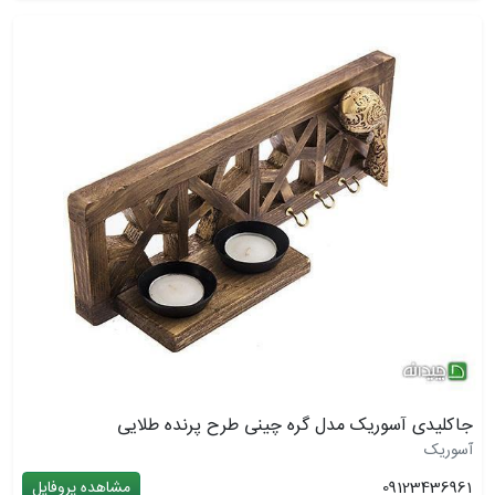
جاکلیدی آسوریک مدل گره چینی طرح پرنده طلایی
آسوریک
09123436961
مشاهده پروفایل