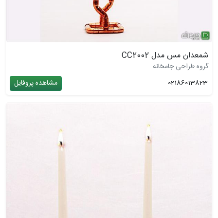
شمعدان مس مدل CC2002
گروه طراحی جامخانه
02186013823
مشاهده پروفایل