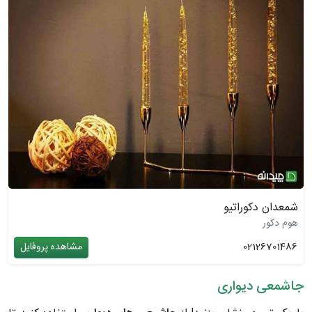
شمعدان دکوراتیو
هوم دکور
02126701486
مشاهده پروفایل
جاشمعی دیواری