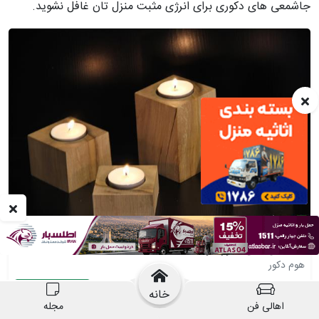
جاشمعی های دکوری برای انرژی مثبت منزل تان غافل نشوید.
شمعدان های دکوراتیو
هوم دکور
02126701486
مشاهده پروفایل
خانه
اهالی فن
مجله