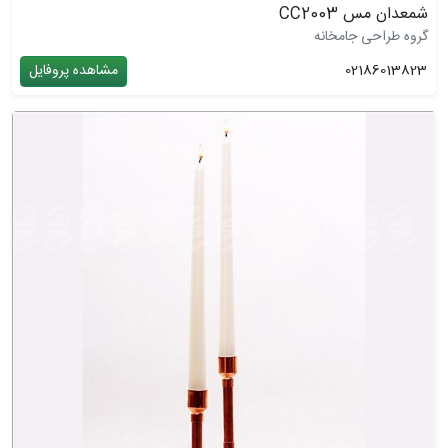
شمعدان مس CC2003
گروه طراحی جامخانه
02186013823
مشاهده پروفایل