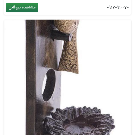
09170910070
مشاهده پروفایل