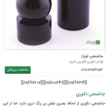
جاشمعی توپاز
لوازم دکوری فلورین ماربل
02188354753
مشاهده پروفایل
[[nid:98214]][[nid:101248]][[nid:98207]]
جاشمعی دکوری
جاشمعی دکوری از لحاظ بصری نقش پر رنگ تری دارد، اما از این