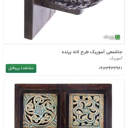
جاشمعی آسوریک طرح لانه پرنده
آسوریک
09123436961
مشاهده پروفایل