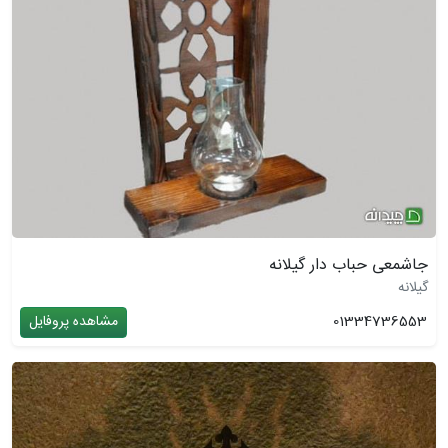
جاشمعی حباب دار گیلانه
گیلانه
01334736553
مشاهده پروفایل