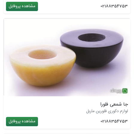
02188354753
مشاهده پروفایل
جا شمعی فلورا
لوازم دکوری فلورین ماربل
02188354753
مشاهده پروفایل