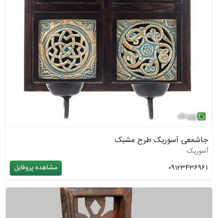
جاشمعی آسوریک طرح مشبک
آسوریک
09123436961
مشاهده پروفایل