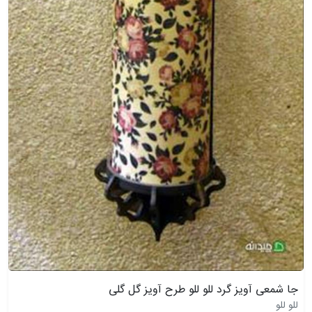
جا شمعی آویز گرد للو للو طرح آویز گل گلی
للو للو