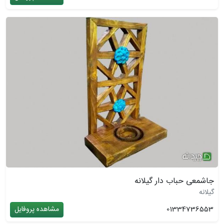
جاشمعی حباب دار گیلانه
گیلانه
01334736553
مشاهده پروفایل