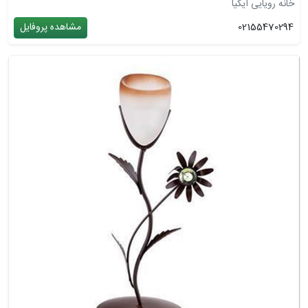
خانه رویایی ایکیا
02155470294
مشاهده پروفایل