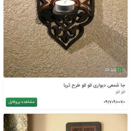
جا شمعی دیواری للو للو طرح ثریا
للو للو
09170910070
مشاهده پروفایل