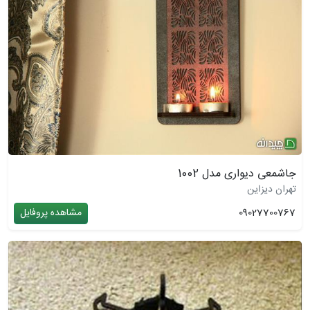
جاشمعی دیواری مدل 1002
تهران دیزاین
09027700767
مشاهده پروفایل