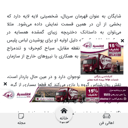
خانه
اهالی فن
مجله