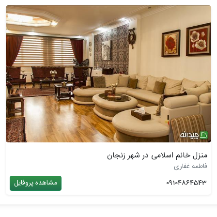
منزل خانم اسلامی در شهر زنجان
فاطمه غفاری
09104864543
مشاهده پروفایل