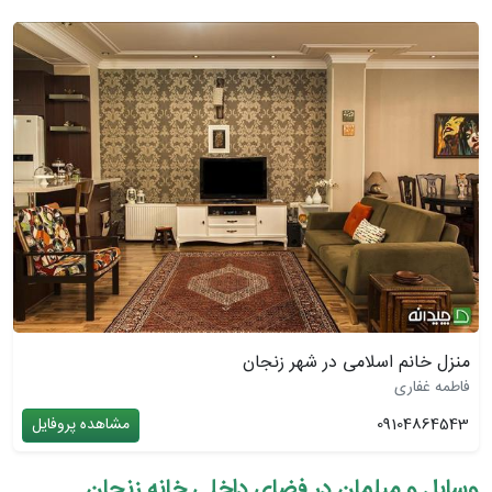
منزل خانم اسلامی در شهر زنجان
فاطمه غفاری
09104864543
مشاهده پروفایل
وسایل و مبلمان در فضای داخلی خانه زنجان