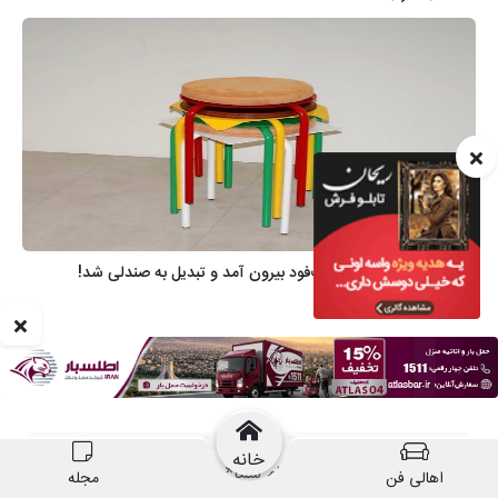
خانه
اهالی فن
مجله