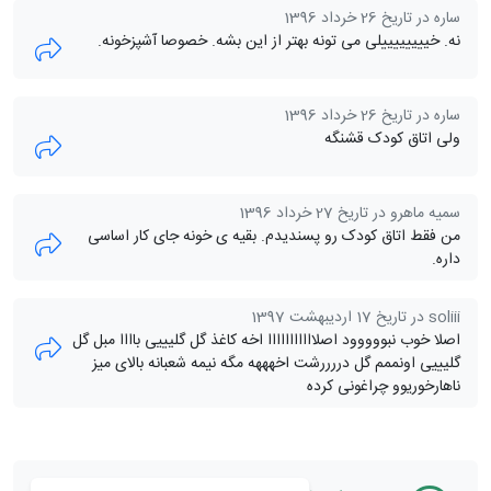
ساره در تاریخ 26 خرداد 1396
نه. خییییییییلی می تونه بهتر از این بشه. خصوصا آشپزخونه.
ساره در تاریخ 26 خرداد 1396
ولی اتاق کودک قشنگه
سمیه ماهرو در تاریخ 27 خرداد 1396
من فقط اتاق کودک رو پسندیدم. بقیه ی خونه جای کار اساسی
داره.
soliii در تاریخ 17 اردیبهشت 1397
اصلا خوب نبووووود اصلااااااااااا اخه کاغذ گل گلیییی باااا مبل گل
گلیییی اونممم گل دررررشت اخهههه مگه نیمه شعبانه بالای میز
ناهارخوریوو چراغونی کرده