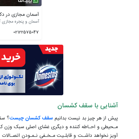
آسمان مجازی در دکو
آسمان و پنجره مجازی کا
02122575047
آشنایی با سقف کشسان
پیش از هر چیز بد نیست بدانیم
سقف کشسان چیست
؟ سق
مـحیطی و احـاطه کننده و دیگری غشای اصلی سبک وزن که 
آویز نخواهد داشـت و قابلـیت مـخـفی نـمـودن اتصـالات (