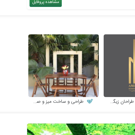
مشاهده پروفایل
احان زیگورات
طراحی و ساخت میز و صندلی چوبی