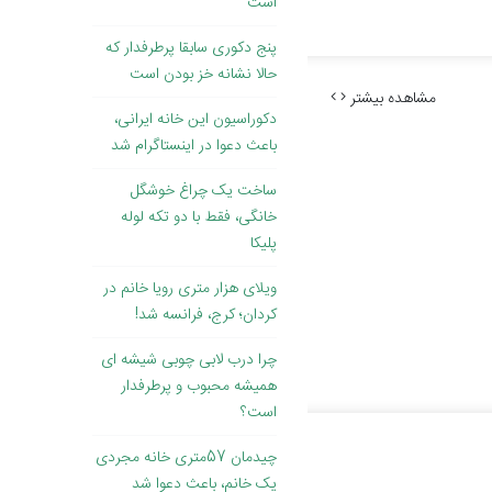
است
پنج دکوری سابقا پرطرفدار که
حالا نشانه خز بودن است
مشاهده بیشتر
دکوراسیون این خانه ایرانی،
باعث دعوا در اینستاگرام شد
ساخت یک چراغ خوشگل
خانگی، فقط با دو تکه لوله
پلیکا
ویلای هزار متری رویا خانم در
کردان؛ کرج، فرانسه شد!
چرا درب لابی چوبی شیشه ای
همیشه محبوب و پرطرفدار
است؟
چیدمان 57متری خانه مجردی
یک خانم، باعث دعوا شد