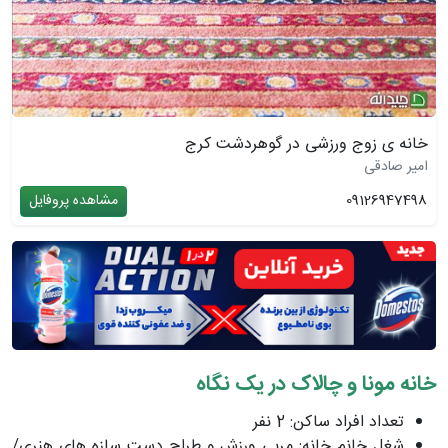
خانه ی زوج ورزشی در گوهردشت کرج
امیر صادقی
09126947498
مشاهده پروفایل
خانه مونا و چالاک
در یک نگاه
تعداد افراد ساکن: 2 نفر
شغل خانم خانه: مربی ورزش و طراح دست سازه های هنری/