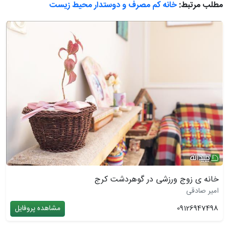
مطلب مرتبط:
خانه کم مصرف و دوستدار محیط زیست
خانه ی زوج ورزشی در گوهردشت کرج
امیر صادقی
09126947498
مشاهده پروفایل