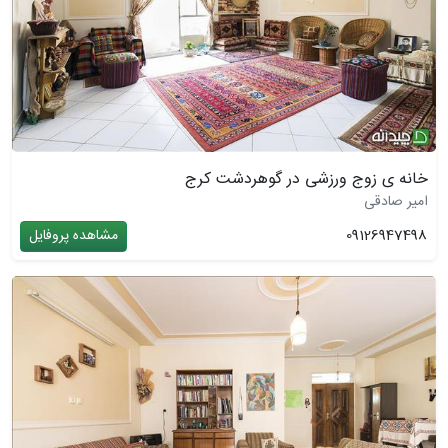
خانه ی زوج ورزشی در گوهردشت کرج
امیر صادقی
09126947498
مشاهده پروفایل