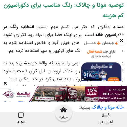
توصیه مونا و چالاک: رنگ مناسب برای دکوراسیون
کم هزینه
مساله دیگری که فکر می کنیم مهم است،
انتخاب رنگ در
دکوراسیون خانه
است. برای اینکه فضا برای افراد زود تکراری نشود
بهتر است کمتر از رنگ های خیلی گرم و خالص استفاده شود به
همین علت ما بیشتر از رنگ های ترکیبی و سیر استفاده کرده ایم.
در آخر اینکه وسایل و لوازمی را بخرید که واقعا دوستشان دارید نه
آنچه دیگران دارند و می پسندند. لزوما وسایل گران قیمت با خود
زیبایی به همراه نمی آورند. باید سعی کرد در حد امکان با تغییر
زاویه دید و جابجایی های کوچک تنوع و زیبایی را به خانه آورد.
در ویدئوی زیر می توانید ویدئوی کوتاهی را از
دکوراسیون تلفیقی
خانه مونا و چالاک
ببینید:
خانه
اهالی فن
مجله