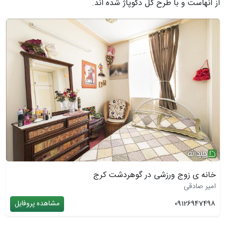
از آنهاست و با طرح گل دکوپاژ شده اند.
خانه ی زوج ورزشی در گوهردشت کرج
امیر صادقی
09126947498
مشاهده پروفایل