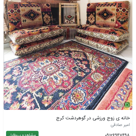
خانه ی زوج ورزشی در گوهردشت کرج
امیر صادقی
09126947498
مشاهده پروفایل