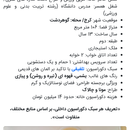
شغل همسر: مدرس دانشگاه (رشته تربیت بدنی و علوم
ورزشی)
موقعیت شهر:
کرج/ محله: گوهردشت
متراژ فضا: 106 متر مربع
سال ساخت: 13 سال
طبقه: دوم
ملک: استیجاری
تعداد اتاق خواب: 2 خوابه
تعداد سرویس بهداشتی: 1 حمام و یک دستشویی
سبک دکوراسیون:
تلفیقی
با تاکید بر المان های قدیمی
رنگ های غالب:
یشمی، قهوه ای (تیره و روشن) و پیازی
ویژگی برجسته طراحی: فضای نوستالژیک و گرم
طراح:
مونا و چالاک
هزینه دکوراسیون خانه: حدود 14 میلیون تومان
«تعریف هر سبک دکوراسیون داخلی، بر اساس منابع مختلف،
متفاوت است».