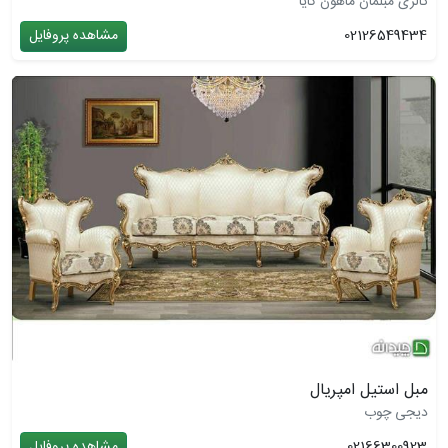
گالری مبلمان ماهون کایا
02126549434
مشاهده پروفایل
مبل استیل امپریال
دیجی چوب
02166300923
مشاهده پروفایل