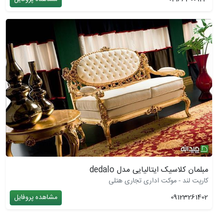
مبلمان کلاسیک ایتالیایی مدل dedalo
کارپت لند - موکت اداری تجاری هتلی
09123261402
مشاهده پروفایل