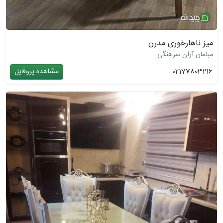
میز ناهارخوری مدرن
مبلمان آران سرهنگی
02177803216
مشاهده پروفایل