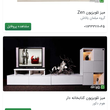
میز تلویزیون Zen
گروه مبلمان یاتاش
01133328065
مشاهده پروفایل
میز تلویزیون کتابخانه دار
هوم دکور