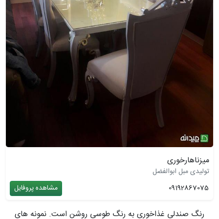
میزناهارخوری
تولیدی مبل ابوالفضل
09192867075
مشاهده پروفایل
رنگ صندلی غذاخوری به رنگ طوسی روشن است. نمونه های