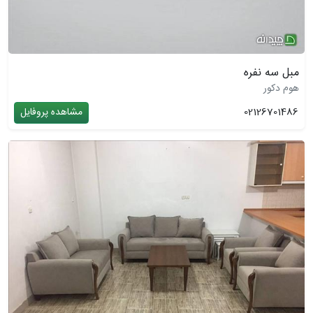
مبل سه نفره
هوم دکور
02126701486
مشاهده پروفایل