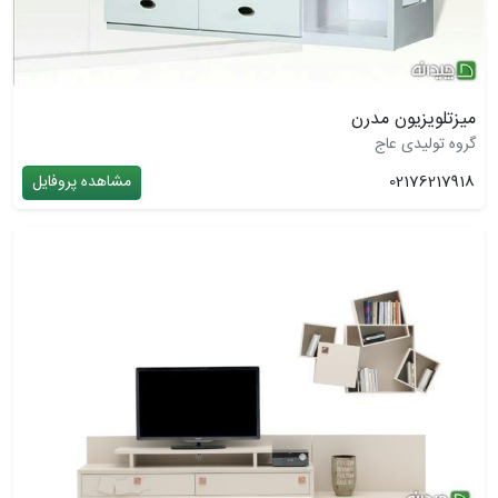
میزتلویزیون مدرن
گروه تولیدی عاج
02176217918
مشاهده پروفایل