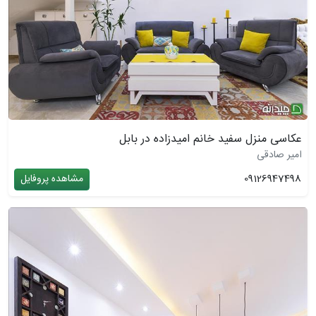
عکاسی منزل سفید خانم امیدزاده در بابل
امیر صادقی
09126947498
مشاهده پروفایل