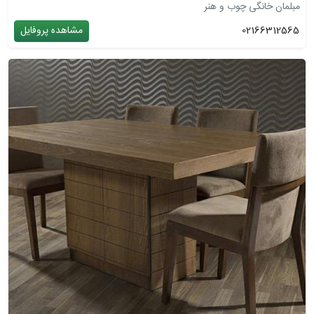
مبلمان خانگی چوب و هنر
02166312565
مشاهده پروفایل