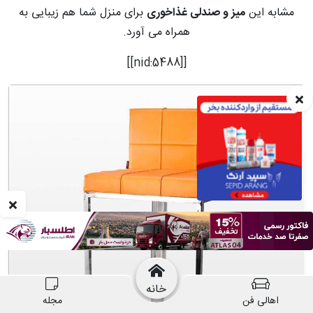
مشابه این
میز و صندلی غذاخوری
برای منزل شما هم زیبایی به
همراه می آورد.
[[nid:5488]]
خانه
اهالی فن
مجله