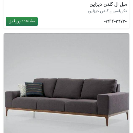
مبل ال گلدن دیزاین
دکوراسیون گلدن دیزاین
02144031720
مشاهده پروفایل