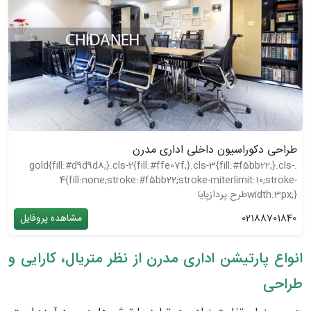
طراحی دکوراسیون داخلی اداری مدرن
.gold{fill:#d9d9d8;}.cls-2{fill:#ffe07f;}.cls-3{fill:#f5bb22;}.cls-
4{fill:none;stroke:#f5bb22;stroke-miterlimit:10;stroke-
width:3px;}
طرح پردازپایا
02188701840
مشاهده پروفایل
انواع پارتیشن اداری مدرن از نظر متریال، کارایی و
طراحی