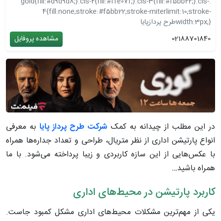
.gold{fill:#d9d9d8;}.cls-2{fill:#ffe07f;}.cls-3{fill:#f5bb22;}.cls-
4{fill:none;stroke:#f5bb22;stroke-miterlimit:10;stroke-
width:3px;}
طرح پردازپایا
02188701840
مشاهده پروفایل
در این مطلب از چیدانه به کمک
شرکت طرح پرداز پایا
به معرفی
انواع
پارتیشن اداری از نظر متریال، طراحی و تعداد جداره‌ها همراه
با عکس‌هایی از این سازه کاربردی و زیبا پرداخته می‌شود. با ما
همراه باشید…
کاربرد پارتیشن در محیط‌های اداری
یکی از مهم‌ترین مشکلات محیط‌های اداری مشکل کمبود جاست.