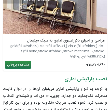
طراحی و اجرای دکوراسیون اداری به سبک مینیمال
.gold{fill:#d9d9d8;}.cls-2{fill:#ffe07f;}.cls-3{fill:#f5bb22;}.cls-
4{fill:none;stroke:#f5bb22;stroke-miterlimit:10;stroke-
width:3px;}
طرح پردازپایا
02188701840
مشاهده پروفایل
نصب پارتیشن اداری
با توجه به تنوع پارتیشن اداری می‌توان آن‌ها را در انواع ثابت،
متحرک، تک‌جداره، دو جداره، چوبی، ام دی اف و شیشه‌ای انتخاب
و نصب کرد. نحوه نصب هر یک متفاوت بوده و برای این کار نیاز
به دقت و توجه بالا و استفاده از نیروی متخصص و ماهر است.