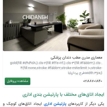
معماری مدرن مطب دندان پزشکی
.gold{fill:#d9d9d8;}.cls-2{fill:#ffe07f;}.cls-3{fill:#f5bb22;}.cls-
4{fill:none;stroke:#f5bb22;stroke-miterlimit:10;stroke-
width:3px;}
طرح پردازپایا
02188701840
مشاهده پروفایل
ایجاد اتاق‌های مختلف با پارتیشن بندی اداری
یکی دیگر از کاربردهای
پارتیشن اداری
ایجاد اتاق‌های کوچک و