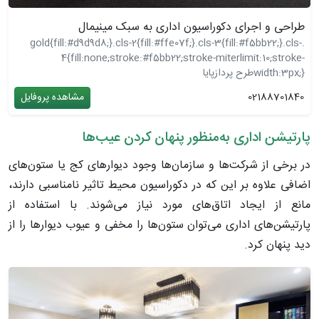
طراحی و اجرای دکوراسیون اداری به سبک مینیمال
.gold{fill:#d9d9d8;}.cls-2{fill:#ffe07f;}.cls-3{fill:#f5bb22;}.cls-
4{fill:none;stroke:#f5bb22;stroke-miterlimit:10;stroke-
width:3px;}
طرح پردازپایا
02188701840
مشاهده پروفایل
پارتیشن اداری به‌منظور پنهان کردن عیب‌ها
در برخی از شرکت‌ها و سازمان‌ها وجود دیوارهای کج یا ستون‌های
اضافی علاوه بر این که در دکوراسیون محیط تاثیر نامناسبی دارند،
مانع از ایجاد اتاق‌های مورد نیاز می‌شوند. با استفاده از
پارتیشن‌های اداری می‌توان ستون‌ها را مخفی و عیوب دیوارها را از
دید پنهان کرد.