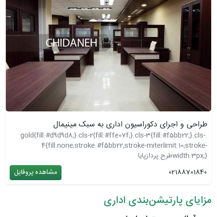
طراحی و اجرای دکوراسیون اداری به سبک مینیمال
.gold{fill:#d9d9d8;}.cls-2{fill:#ffe07f;}.cls-3{fill:#f5bb22;}.cls-
4{fill:none;stroke:#f5bb22;stroke-miterlimit:10;stroke-
width:3px;}
طرح پردازپایا
02188701840
مشاهده پروفایل
مزایای پارتیشن‌بندی اداری