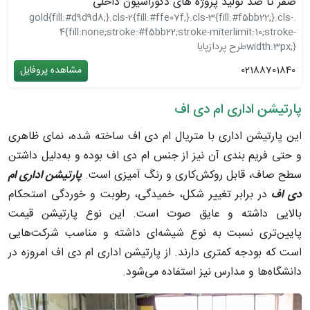
صفر تا صد تولید پروژه های دکوراسیون داخلی
.gold{fill:#d9d9d8;}.cls-2{fill:#ffe07f;}.cls-3{fill:#f5bb22;}.cls-
4{fill:none;stroke:#f5bb22;stroke-miterlimit:10;stroke-
width:3px;}
طرح پردازپایا
02188701840
مشاهده پروفایل
پارتیشن اداری ام دی اف
این پارتیشن اداری با متریال ام‌ دی ‌اف ساخته شده، نمای ظاهری
و حتی فریم بندی آن نیز از جنس ام ‌دی ‌اف بوده و به‌دلیل داشتن
سطح صاف، قابل روکش‌کاری و رنگ آمیزی است.
پارتیشن اداری ام‌
دی ‌اف
در برابر تغییر شکل، خمیدگی، رطوبت و خوردگی استحکام
بالایی داشته و عایق صوت است. این نوع پارتیشن قیمت
پایین‌تری نسبت به نوع شیشه‌ای داشته و مناسب شرکت‌هایی
است که بودجه کمتری دارند. از پارتیشن اداری ام دی اف امروزه در
دانشگاه‌ها و مدارس نیز استفاده می‌شود.