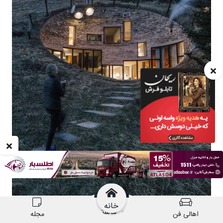
خانه
اهالی فن
مجله