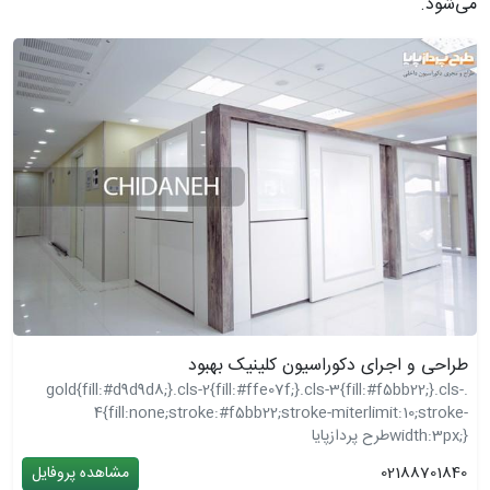
می‌شود.
طراحی و اجرای دکوراسیون کلینیک بهبود
.gold{fill:#d9d9d8;}.cls-2{fill:#ffe07f;}.cls-3{fill:#f5bb22;}.cls-
4{fill:none;stroke:#f5bb22;stroke-miterlimit:10;stroke-
width:3px;}
طرح پردازپایا
02188701840
مشاهده پروفایل