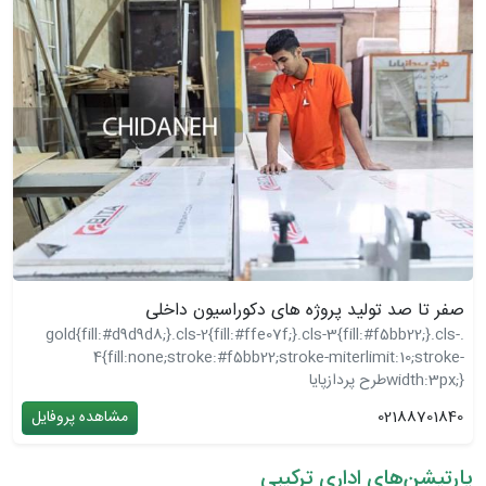
صفر تا صد تولید پروژه های دکوراسیون داخلی
.gold{fill:#d9d9d8;}.cls-2{fill:#ffe07f;}.cls-3{fill:#f5bb22;}.cls-
4{fill:none;stroke:#f5bb22;stroke-miterlimit:10;stroke-
width:3px;}
طرح پردازپایا
02188701840
مشاهده پروفایل
پارتیشن‌های اداری ترکیبی