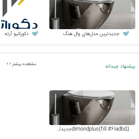
جدیدترین مدل‌های وال هنگ
دکوراتیو آرته
مشاهده بیشتر
پیشنهاد چیدانه
.dimondplus{fill:#61adbd;}جدیدترین مدل‌های وال هنگ