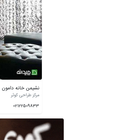
نشیمن خانه دامون
مرکز طراحی کوثر
02122509833