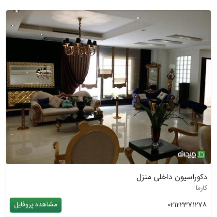
دکوراسیون داخلی منزل
کارما
02122371278
مشاهده پروفایل