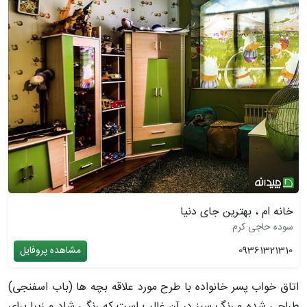
خانه ام ، بهترین جای دنیا
سوده حاجی کرم
09361321310
مشاهده پروفایل
اتاق خواب پسر خانواده با طرح مورد علاقه بچه ها (باب اسفنجی)
طراحی شده و رنگ سبز در آن غالب است که رنگی شاد و زیبا برای