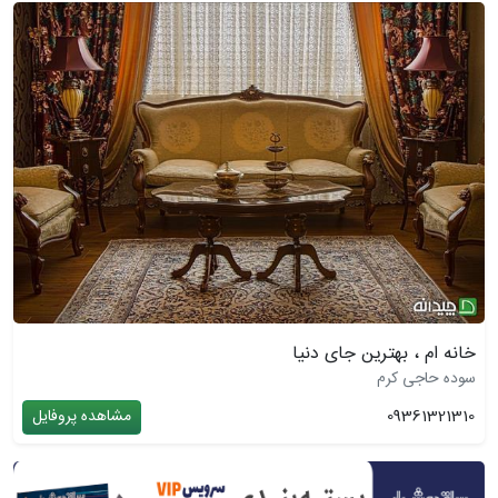
خانه ام ، بهترین جای دنیا
سوده حاجی کرم
09361321310
مشاهده پروفایل