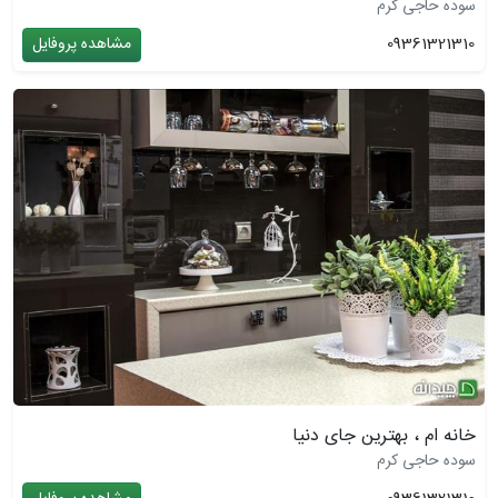
سوده حاجی کرم
09361321310
مشاهده پروفایل
خانه ام ، بهترین جای دنیا
سوده حاجی کرم