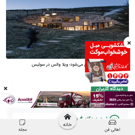
خانه
اهالی فن
مجله