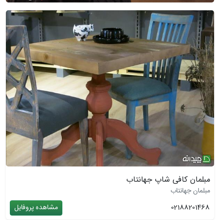
مبلمان کافی شاپ جهانتاب
مبلمان جهانتاب
02188201468
مشاهده پروفایل