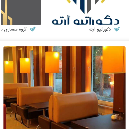
دکوراتیو آرته
گروه معماری طر