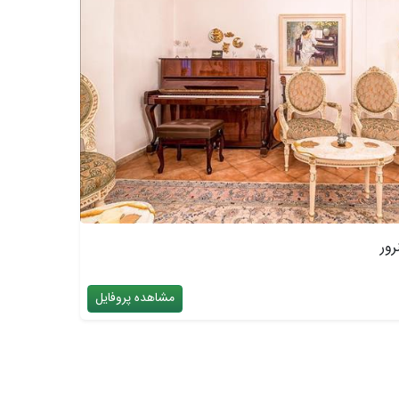
رور
مشاهده پروفایل