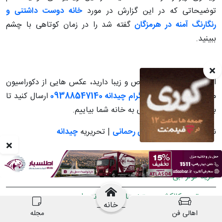
توضیحاتی که در این گزارش در مورد
خانه دوست داشتنی و
رنگارنگ آمنه در هرمزگان
گفته شد را در زمان کوتاهی با چشم
ببینید.
اگر شما هم خانه ای خاص و زیبا دارید، عکس هایی از دکوراسیون
منزل خود را به
شماره تلگرام چیدانه 09388547140
ارسال کنید تا
برای
تور خانه گردی
بعدی به خانه شما بیاییم.
نویسنده و عکاس:
فروزان رحمانی
| تحریریه
چیدانه
لینک پیشنهادی
خرید کولر آبی
جدیدترین کالکشن دستبندهای نقره پاندورا
خانه
اهالی فن
مجله
باغ گل رضوان