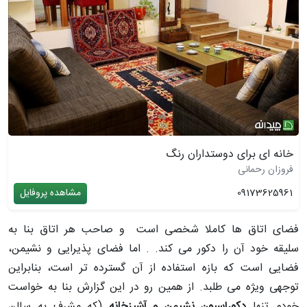
خانه ای برای دوستداران رنگ
فروزان رحمانی
09173625961
مشاهده پروفایل
فضای اتاق ­ها کاملا شخصی است
و صاحب هر اتاق بنا به
سلیقه­ خود آن را دکور
می ­کند.
. اما فضای پذیرایی و نشیمن،
فضایی است که بازه­ استفاده از آن گسترده تر است، بنابراین
توجهی ویژه می­ طلبد. از همین رو در این گزارش بنا به خواست
خودم تنها
دکوراسیون نشیمن و آشپزخانه
(که مشرف به سالن