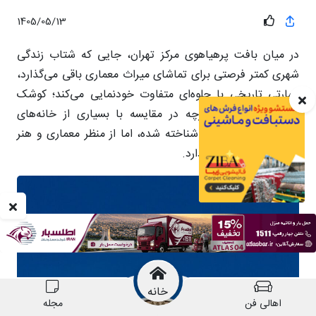
خانه
اهالی فن
مجله