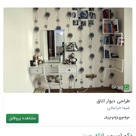
طراحی دیوار اتاق
شیما خراسانی
09127965393
مشاهده پروفایل