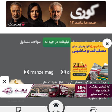
درباره چیدانه
تماس با ما
تبلیغات در چیدانه
سوالات متداول
ورود
manzelmag
chidaneh
چیدانه هیچ گونه مسئولیتی در قبال شرکت های
معرفی شده ندارد.
قبل از اقدام به خرید کالا یا خدمات اطمینان کافی را
حاصل نمایید.
خانه