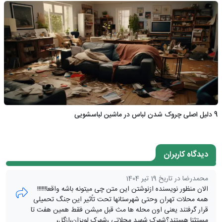
9 دلیل اصلی چروک شدن لباس در ماشین لباسشویی
دیدگاه کاربران
محمدرضا در تاریخ 19 تیر 1404
الان منظور نویسنده ازنوشتن این متن چی میتونه باشه واقعا!!!!!!
همه محلات تهران وحتی شهرستانها تحت تاًثیر این جنگ تحمیلی
قرار گرفتند یعنی اون محله ها مث قبل میشن فقط همین هفت تا
مستثنا هستند؟شهرک شهید محلاتی ،شهرک لویزان،ازگل،