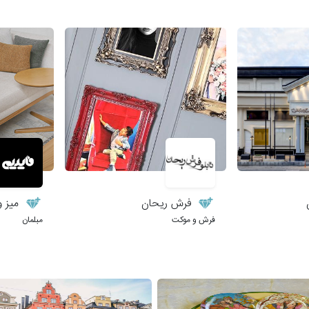
فرش ریحان
میز و
فرش و موکت
مبلمان