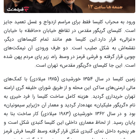
ورود به محراب کلیسا فقط برای مراسم ازدواج و غسل تعمید جایز
است. کلیسای گریگور مقدس در تقاطع خیابان «حافظ» با خیابان
«غزالی» قرار دارد.این کلیسا هم مانند تمام کلیساهای دیگر،
نقشه‌‌اش به شکل صلیب است. دو طرف ورودی آن نیمکت‌های
چوبی قرار گرفته و فرشی قرمز در وسط راه، زیر پای مردم پهن شده
است. این جا کلیسای «گریگور مقدس» تهران است.
زمین کلیسا در سال ۱۳۵۴ خورشیدی (۱۹۷۵ میلادی) با کمک‌های
مالی ارمنی‌های ساکن این محله و از طریق شورای خلیفه گری ارامنه
تهران خریداری گردید. هزینه کامل ساخت کلیسا را فرد خیری به
نام «گریگور ملیکیان» عهده‌دار گردید و معمار آن «ژیرایر سیمونیان»
بود و در سال ۱۳۶۲ خورشیدی (۱۹۸۳ میلادی) کار ساخت بنا به
پایان رسید. از لحاظ معماری داخلی این کلیسا گنبدی شکل است و
هر پنجره داخل نمای گنبدی شکل قرار گرفته.وسط کلیسا فرش قرمز