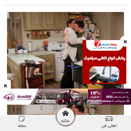
خانه
اهالی فن
مجله