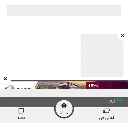
درباره چیدانه
تماس با ما
تبلیغات در چیدانه
سوالات متداول
ورود
خانه
اهالی فن
مجله
manzelmag
chidaneh