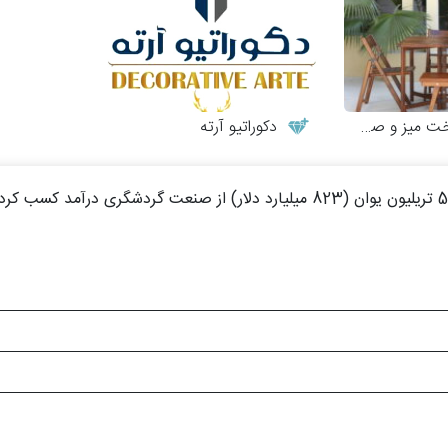
 و صندلی چوبی
دکوراتیو آرته