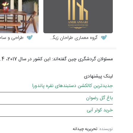
گروه معماری طراحان زیگورات
طراحی و ساخت میز
مسئولان گردشگری چین گفته‌اند: این کشور در سال 2017، 5.4 تریلیون یوان (823 میلیارد دلار) از صنعت گردشگری درآمد کسب کرده‌اند.
لینک پیشنهادی
جدیدترین کالکشن دستبندهای نقره پاندورا
باغ گل رضوان
خرید کولر آبی
نویسنده:
تحریریه چیدانه