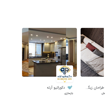
احان زیگورات
دکوراتیو آرته
ان
بازسازی