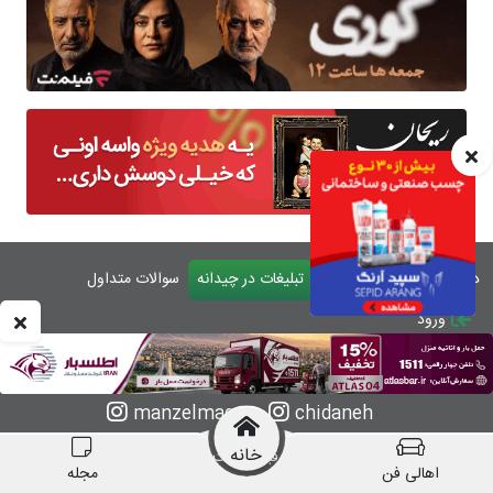
درباره چیدانه
تماس با ما
تبلیغات در چیدانه
سوالات متداول
ورود
manzelmag
chidaneh
خانه
چیدانه هیچ گونه مسئولیتی در قبال شرکت های
اهالی فن
مجله
معرفی شده ندارد.