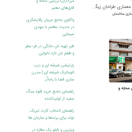
مرزداران؛ بررسی محله و
عماری طراحان زیگورات
فایل‌های معتبر
سازی ساختمان
واکاوی جامع جریان پالایشگری
در حدیث معاصر با مهدی
سیمایی
طرز تهیه نان خانگی در فر؛ عطر
و طعم نان تازه نانوایی
پارتیشن شیشه ای و درب
اتوماتیک شیشه ای | مدرن
سازی فضا با رامادُر
ی محله و
راهنمای جامع خرید قلوه سنگ
سفید از تولیدکننده
راهنمای انتخاب کارت تبریک
تولد برای برندها و سازمان ها
ویترین و تابلو یک مغازه در