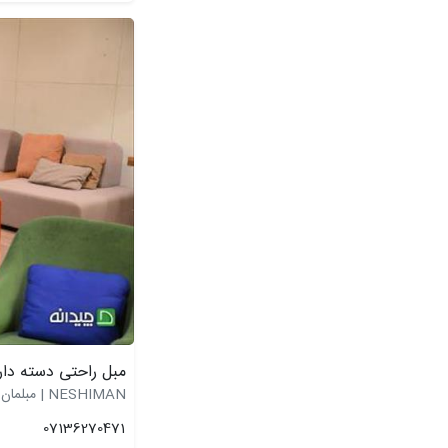
مبل راحتی دسته دار
NESHIMAN | مبلمان نشیمن
07136270471