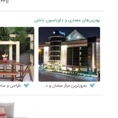
[[nid:101363]][[nid:101368]][[nid:101367]]
بهترین‌های معماری و دکوراسیون داخلی
به‌روزترین مرکز مبلمان و دکوراسیون
طراحی و ساخت میز