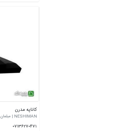
کاناپه مدرن
NESHIMAN | مبلمان نشیمن
07136270471