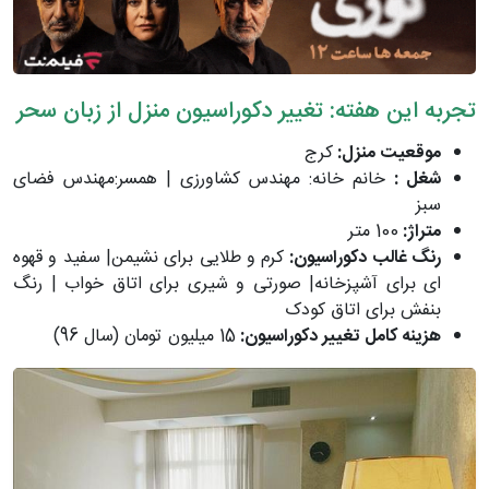
تجربه این هفته: تغییر دکوراسیون منزل از زبان سحر
موقعیت منزل:
کرج
شغل :
خانم خانه: مهندس کشاورزی | همسر:مهندس فضای
سبز
متراژ:
100 متر
رنگ غالب دکوراسیون:
کرم و طلایی برای نشیمن| سفید و قهوه
ای برای آشپزخانه| صورتی و شیری برای اتاق خواب | رنگ
بنفش برای اتاق کودک
هزینه کامل تغییر دکوراسیون:
15 میلیون تومان (سال 96)