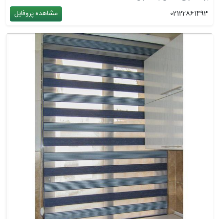
02122861493
مشاهده پروفایل