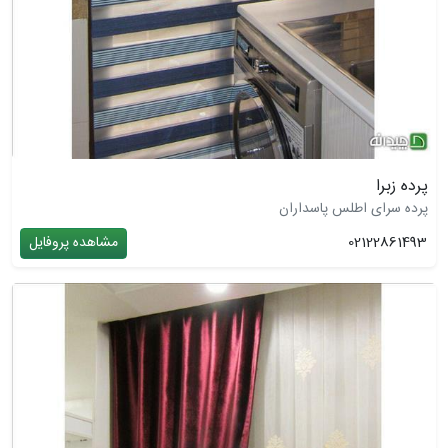
پرده زبرا
پرده سرای اطلس پاسداران
02122861493
مشاهده پروفایل