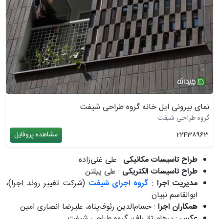
نمای بیرونی ایل خانه گروه طراحی شیفت
گروه طراحی شیفت
22438963
مشاهده پروفایل
طراح تاسیسات مکانیکی
: علی غنی‌زاده
طراح تاسیسات الکتریکی
: علی پیلتن
مدیریت اجرا
:
گروه اجرای شیفت
(شرکت تغییر روند اجرا)،
ابوالقاسم نبیان
همکاران اجرا
: حسام‌الدین رئوف‌پناه، علیرضا انصاری امین
عکس
: پرهام تقی‌اف، گروه طراحی شیفت