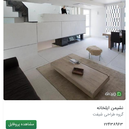
نشیمن ایلخانه
گروه طراحی شیفت
22438963
مشاهده پروفایل