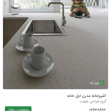
آشپزخانه مدرن ایل خانه
گروه طراحی شیفت
22438963
مشاهده پروفایل