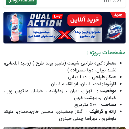
22438963
مشاهده پروفایل
مشخصات پروژه :
معمار
: گروه طراحی شیفت (تغییر روند طرح ) (رامبد ایلخانی،
نشید نبیان، درنا مصرزاده )
همکار طراحی
: دیبا دیانی
کارفرما
: احمد نبیان، ابوالقاسم نبیان
موقعیت
: تهران، ایران ، زعفرانیه ، خیابان ماکویی پور ،
خیابان اردیبهشت غربی
مساحت
: ۵۰۰ مترمربع
ارائه و گرافیک
: گلناز جمشیدی، محسن خان‌محمدی، ملیشا
ملوشویچ، مهرآسا چمنی حیدری