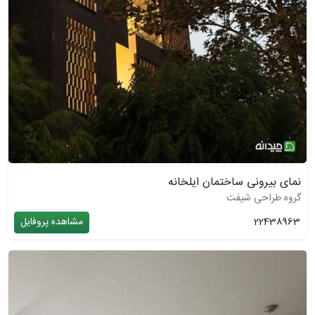
نمای بیرونی ساختمان ایلخانه
گروه طراحی شیفت
22438963
مشاهده پروفایل