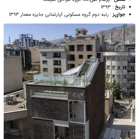
تاریخ
: ۱۳۹۳
ﺟﻮایﺰ
: رﺗﺒﻪ دوم ﮔﺮوه مسکونی آپارتمانی جایزه ﻣﻌﻤﺎر ۱۳۹۳