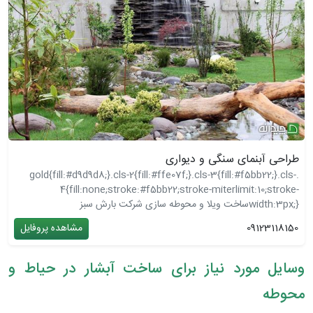
طراحی آبنمای سنگی و دیواری
.gold{fill:#d9d9d8;}.cls-2{fill:#ffe07f;}.cls-3{fill:#f5bb22;}.cls-
4{fill:none;stroke:#f5bb22;stroke-miterlimit:10;stroke-
width:3px;}
ساخت ویلا و محوطه سازی شرکت بارش سبز
09123118150
مشاهده پروفایل
وسایل مورد نیاز برای ساخت آبشار در حیاط و
محوطه