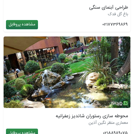
طراحی آبنمای سنگی
باغ گل فدک
02177369869
مشاهده پروفایل
محوطه سازی رستوران شاندیز زعفرانیه
معماری منظر نگین آذین
02188989075
مشاهده پروفایل