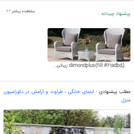
مشاهده بیشتر
پیشنهاد چیدانه
.dimondplus{fill:#61adbd;}
زیباترین مبلمان فضای باز
مطلب پیشنهادی :
آبنمای خانگی ، طراوت و آرامش در دکوراسیون
منزل