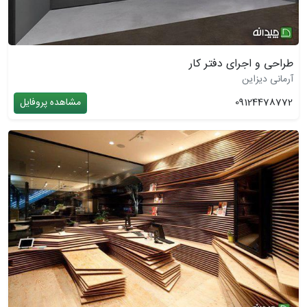
طراحی و اجرای دفتر کار
آرمانی دیزاین
09124478772
مشاهده پروفایل