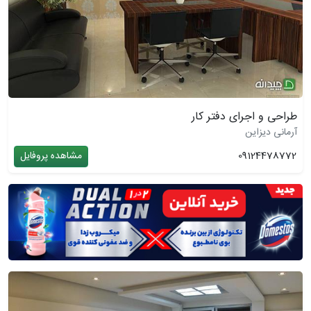
طراحی و اجرای دفتر کار
آرمانی دیزاین
09124478772
مشاهده پروفایل