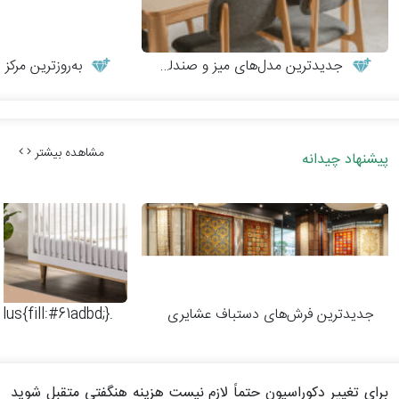
جدیدترین مدل‌های میز و صندلی چوبی مدرن
به‌روزترین مرکز م
مشاهده بیشتر
پیشنهاد چیدانه
جدیدترین فرش‌های دستباف عشایری
.dimondplus{fill:#61adbd;}
برای تغییر دکوراسیون حتماً لازم نیست هزینه هنگفتی متقبل شوید