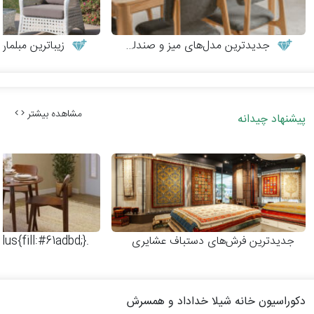
جدیدترین مدل‌های میز و صندلی چوبی مدرن
زیباترین مبلمان
مشاهده بیشتر
پیشنهاد چیدانه
جدیدترین فرش‌های دستباف عشایری
.dimondplus{fill:#61adbd;}
دکوراسیون خانه شیلا خداداد و همسرش