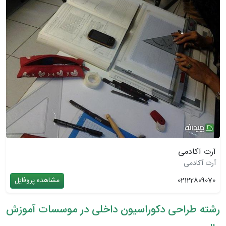
آرت آکادمی
آرت آکادمی
02122809070
مشاهده پروفایل
رشته طراحی دکوراسیون داخلی در موسسات آموزش