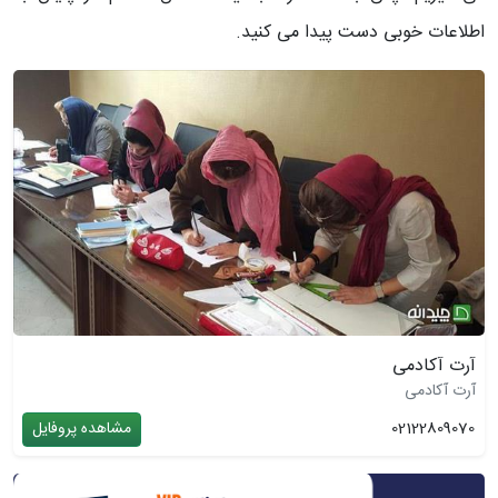
اطلاعات خوبی دست پیدا می کنید.
آرت آکادمی
آرت آکادمی
02122809070
مشاهده پروفایل