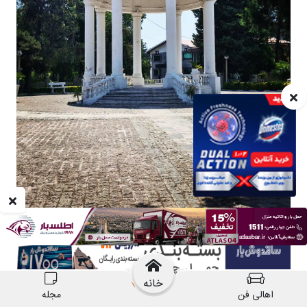
خانه
اهالی فن
مجله