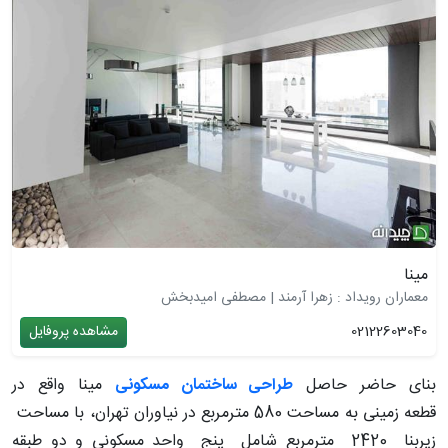
مینا
معماران رویداد : زهرا آرمند | مصطفی امیدبخش
02122603040
مشاهده پروفایل
بنای حاضر حاصل
طراحی ساختمان مسکونی
مینا واقع در
قطعه زمینی به مساحت 580 متر‌مربع در نیاوران تهران، با مساحت
زیربنا 2420 متر‌مربع شامل پنج واحد مسکونی و دو طبقه