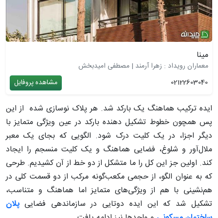
مینا
معماران رویداد : زهرا آرمند | مصطفی امیدبخش
02122603040
مشاهده پروفایل
ایده ترکیب هماهنگ یک بارکد شد. هر پلاک نوسازی شده از این
پس همچون خطوط تشکیل دهنده بارکد در عین ویژگی متمایز با
دیگر اجزا، در یک کلیت درک شود. الگویی که بجای یک معبر
ملال‌آور و شلوغ، فضایی هماهنگ و یک کلیت منسجم را ایجاد
کند. اولین جز این کل را ما متشکل از دو خط از آن کشیدیم. طرحی
که به عنوان الگو، از حجمی مکعب‌گونه مرکب از دو قسمت کلی در
هم‌نشینی با هم از ویژگی‌های متمایز اما هماهنگ و متناسب،
تشکیل شد که این ایده دوتایی در سازماندهی فضایی
پلان‌
ساختمان مسکونی
و واحدها نیز ادامه یافت.