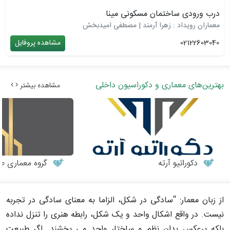
درب ورودی ساختمان مسکونی مینا
معماران رویداد : زهرا آرمند | مصطفی امیدبخش
02122603040
مشاهده پروفایل
بهترین‌های معماری و دکوراسیون داخلی
مشاهده بیشتر
دکوراتیو آرته
گروه معماری طر
از زبان معمار: “سادگی در شکل، الزاما به معنای سادگی در تجربه
نیست. در واقع اشکال واحد و یک شکل، رابطه هنری را تنزل نداده
بلکه برعکس بدان نظم و ساختار واحد می بخشند. اگر طبیعت