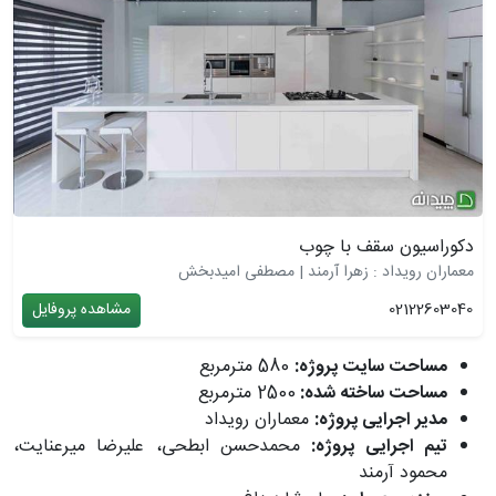
دکوراسیون سقف با چوب
معماران رویداد : زهرا آرمند | مصطفی امیدبخش
02122603040
مشاهده پروفایل
مساحت سایت پروژه:
580 مترمربع
مساحت ساخته شده:
2500 مترمربع
مدیر اجرایی پروژه:
معماران رویداد
تیم اجرایی پروژه:
محمدحسن ابطحی، علیرضا میرعنایت،
محمود آرمند