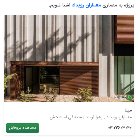
پروژه به معماری
معماران رویداد
آشنا شویم.
مینا
معماران رویداد : زهرا آرمند | مصطفی امیدبخش
02122603040
مشاهده پروفایل