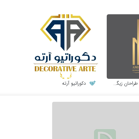
احان زیگورات
دکوراتیو آرته