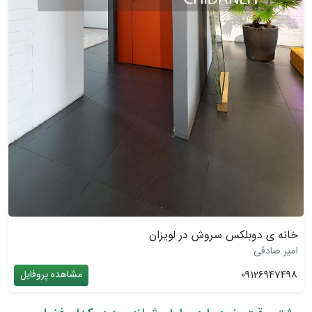
خانه ی دوبلکس سروش در لویزان
امیر صادقی
09126947498
مشاهده پروفایل