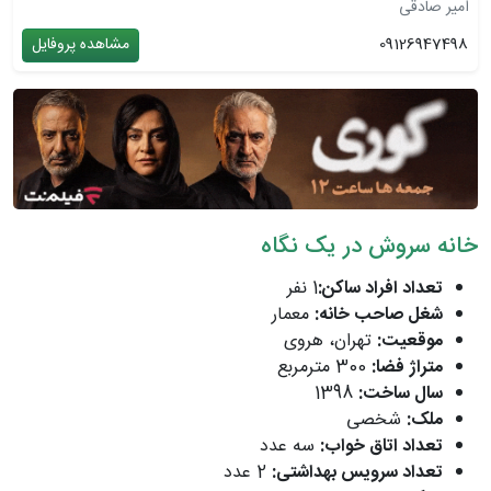
امیر صادقی
09126947498
مشاهده پروفایل
خانه سروش در یک نگاه
تعداد افراد ساکن:
1 نفر
شغل صاحب خانه:
معمار
موقعیت:
تهران، هروی
متراژ فضا:
300 مترمربع
سال ساخت:
1398
ملک:
شخصی
تعداد اتاق خواب:
سه عدد
تعداد سرویس بهداشتی:
2 عدد