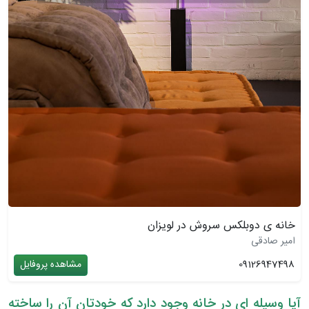
خانه ی دوبلکس سروش در لویزان
امیر صادقی
09126947498
مشاهده پروفایل
آیا وسیله ای در خانه وجود دارد که خودتان آن را ساخته