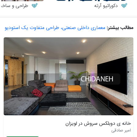
دکوراتیو آرته
طراحی و ساخت می
مطالب بیشتر:
معماری داخلی صنعتی، طراحی متفاوت یک استودیو
خانه ی دوبلکس سروش در لویزان
امیر صادقی