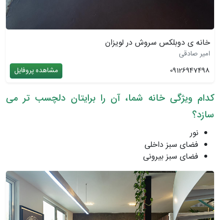
خانه ی دوبلکس سروش در لویزان
امیر صادقی
09126947498
مشاهده پروفایل
کدام ویژگی خانه شما، آن را برایتان دلچسب تر می
سازد؟
نور
فضای سبز داخلی
فضای سبز بیرونی