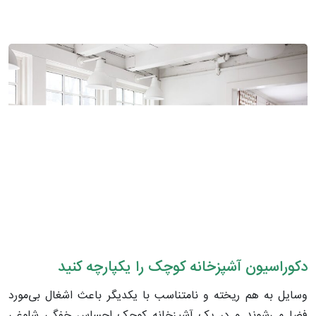
دکوراسیون آشپزخانه کوچک را یکپارچه کنید
وسایل به هم ریخته و نامتناسب با یکدیگر باعث اشغال بی‌مورد
فضا می‌شوند و در یک آشپزخانه کوچک احساس خفگی شلوغی