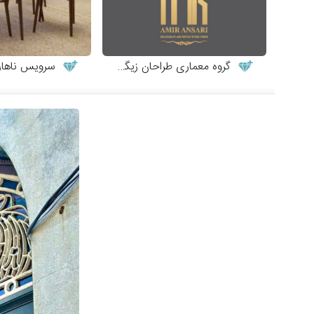
گروه معماری طراحان زیگورات
سرویس ناهارخوری ش