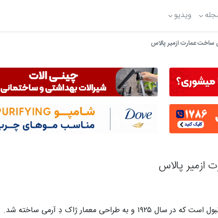
جله
ویدیو
حی معمار ژاک دِ آرمی ساخته شد.