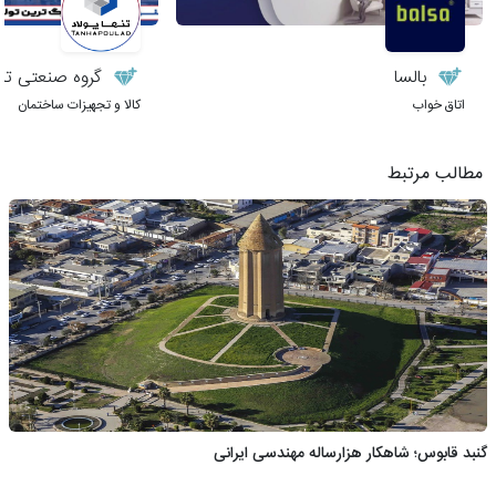
بالسا
گروه صنعتی تنها
اتاق خواب
کالا و تجهیزات ساختمان
مطالب مرتبط
گنبد قابوس؛ شاهکار هزارساله مهندسی ایرانی