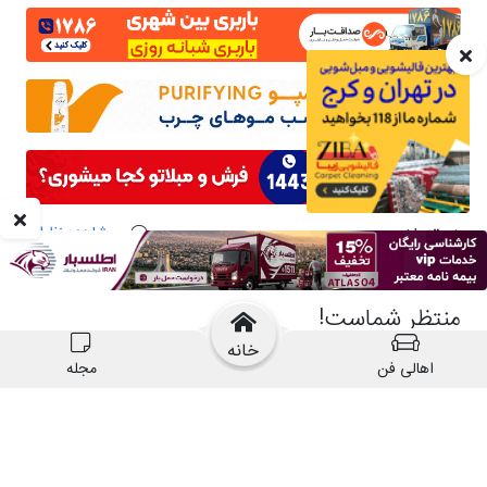
خانه
اهالی فن
مجله