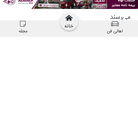
خانه
اهالی فن
مجله